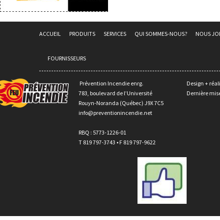
ACCUEIL
PRODUITS
SERVICES
QUI SOMMES-NOUS?
NOUS JO
FOURNISSEURS
Prévention Incendie enrg.
Design + réal
783, boulevard de l’Université
Dernière mise
Rouyn-Noranda (Québec) J9X 7C5
info@preventionincendie.net
RBQ : 5773-1226-01
T 819 797-3743 • F 819 797-9622