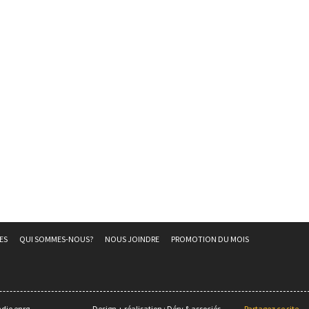
ES
QUI SOMMES-NOUS?
NOUS JOINDRE
PROMOTION DU MOIS
die enrg.
Design + réalisation :
Déry & associés
Partagez ce site