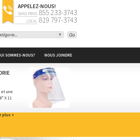
APPELEZ-NOUS!
855 233-3743
SANS FRAIS
819 797-3743
LOCAL
tégorie...
UI SOMMES-NOUS?
NOUS JOINDRE
ORIE
 et une
8" X 11
r plus +