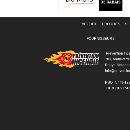
ACCUEIL
PRODUITS
SE
FOURNISSEURS
Prévention Ince
783, boulevard 
Rouyn-Noranda
info@preventio
RBQ : 5773-12
T 819 797-3743