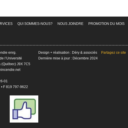
RVICES
QUI SOMMES-NOUS?
NOUS JOINDRE
PROMOTION DU MOIS
ndie enrg.
Design + réalisation :
Déry & associés
Partagez ce site
de l’Université
Dernière mise à jour : Décembre 2024
 (Québec) J9X 7C5
nincendie.net
26-01
 • F 819 797-9622