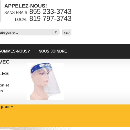
APPELEZ-NOUS!
855 233-3743
SANS FRAIS
819 797-3743
LOCAL
atégorie...
 SOMMES-NOUS?
NOUS JOINDRE
VEC
LES
on et
es
 plus +