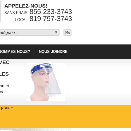
APPELEZ-NOUS!
855 233-3743
SANS FRAIS
819 797-3743
LOCAL
atégorie...
 SOMMES-NOUS?
NOUS JOINDRE
VEC
LES
on et
es
 plus +